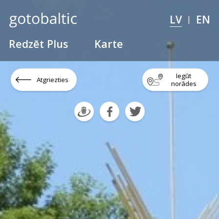
LV
EN
|
Redzēt Plus
Karte
Iegūt
Atgriezties
norādes