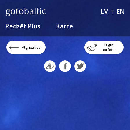
LV
EN
|
Redzēt Plus
Karte
Iegūt
Atgriezties
norādes