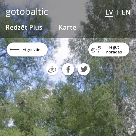
LV
EN
|
Redzēt Plus
Karte
Iegūt
Atgriezties
norādes