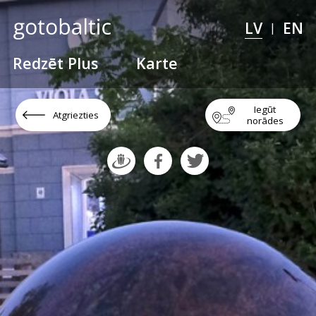
LV
EN
|
Redzēt Plus
Karte
Iegūt
Atgriezties
norādes