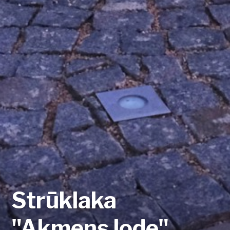
Strūklaka
"Akmens lode"