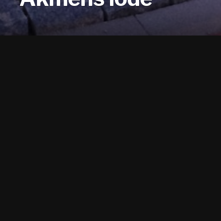
Strūklaka "Akmens lode" atrodas Pasta ielā
40, Jēkabpils