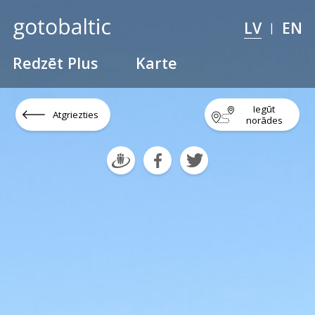
LV
EN
|
Redzēt Plus
Karte
Iegūt
Atgriezties
norādes