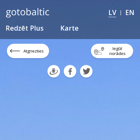
LV
EN
|
Redzēt Plus
Karte
Iegūt
Atgriezties
norādes