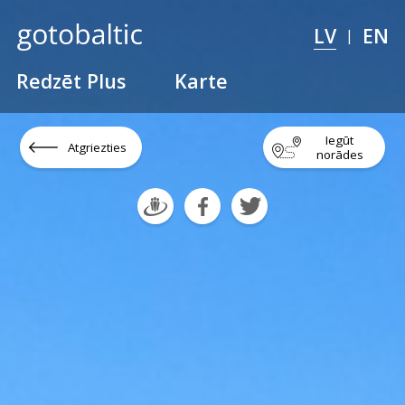
LV
EN
|
Redzēt Plus
Karte
Iegūt
Atgriezties
norādes