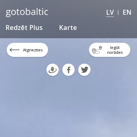
LV
EN
|
Redzēt Plus
Karte
Iegūt
Atgriezties
norādes