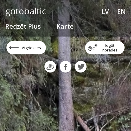
LV
EN
|
Redzēt Plus
Karte
Iegūt
Atgriezties
norādes