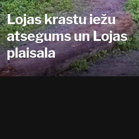
Lojas krastu iežu
atsegums un Lojas
plaisala