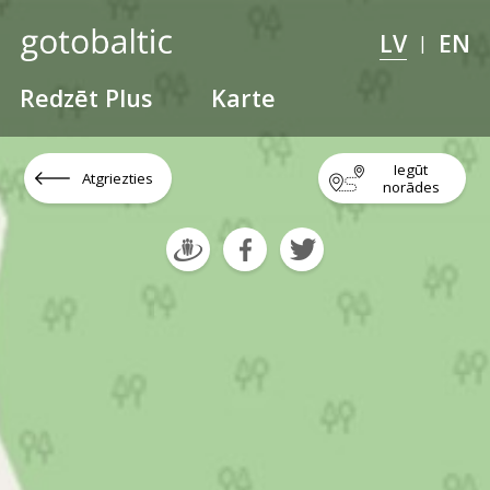
LV
EN
|
Redzēt Plus
Karte
Iegūt
Atgriezties
norādes