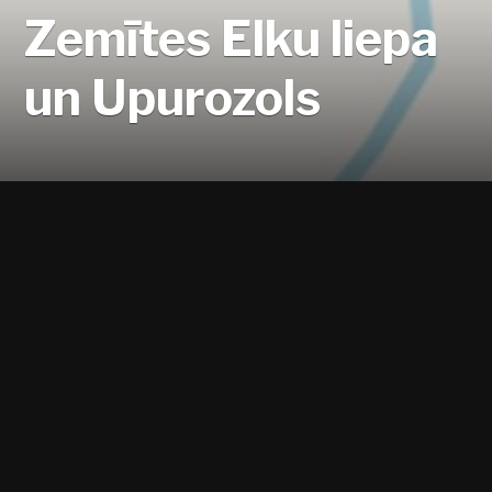
Zemītes Elku liepa
un Upurozols
Zemītes mācītājmuižas DA galā.
Liepa atrodas ļoti tuvu šosejai, tomēr
ieaugusi citos kokos un nav labi saskatāma.
Par liepu nav nekādu norāžu.
Pēc nepārliecinošām ziņām, daudzžuburu
liepa, kas atrodas pie Zemītes
mācītājmuižas, esot bijusi Elku liepa. Tā aug