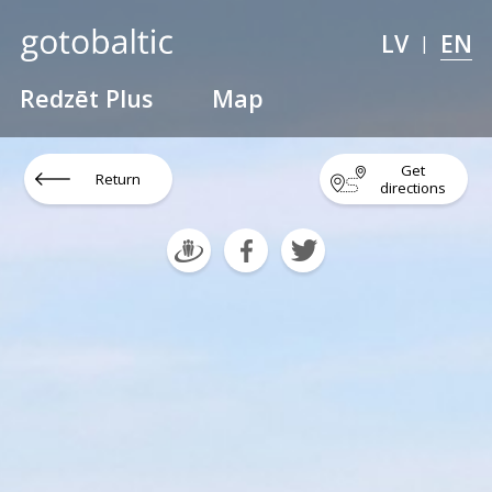
LV
EN
|
Redzēt Plus
Map
Get
Return
directions