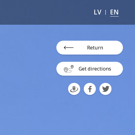
LV
EN
|
Return
Get directions