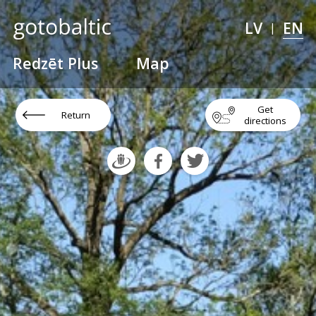
LV
EN
|
Redzēt Plus
Map
Get
Return
directions