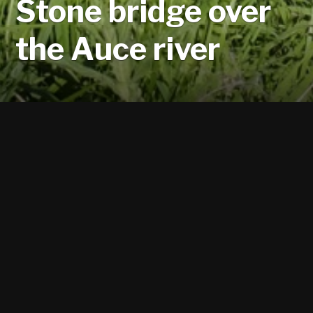
Stone bridge over
the Auce river
Bēne, Bēne